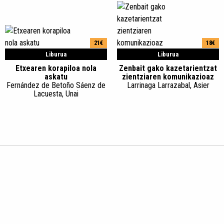
21€
18€
Liburua
Liburua
Etxearen korapiloa nola
Zenbait gako kazetarientzat
askatu
zientziaren komunikazioaz
Fernández de Betoño Sáenz de
Larrinaga Larrazabal, Asier
Lacuesta, Unai