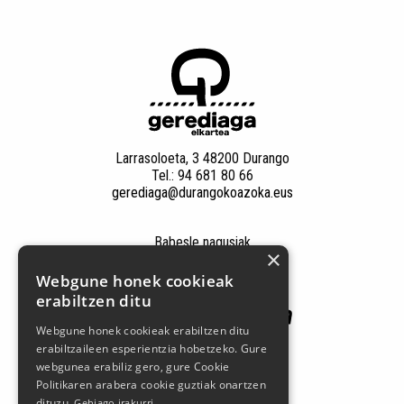
Larrasoloeta, 3 48200 Durango
Tel.: 94 681 80 66
gerediaga@durangokoazoka.eus
Babesle nagusiak
×
Webgune honek cookieak
erabiltzen ditu
Webgune honek cookieak erabiltzen ditu
erabiltzaileen esperientzia hobetzeko. Gure
webgunea erabiliz gero, gure Cookie
Politikaren arabera cookie guztiak onartzen
dituzu.
Gehiago irakurri