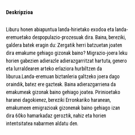
Deskripzioa
Liburu honen abiapuntua landa-hirietako exodoa eta landa-
eremuetako despopulazio-prozesuak dira. Baina, bereziki,
galdera batek eragin du: Zergatik herri batzuetan joaten
dira emakume gehiago gizonak baino? Migrazio-joera leku
horien gabezien adierazle adierazgarritzat hartuta, genero
eta lurraldearen arteko erlaziora hurbiltzen da
liburua.Landa-eremuan biztanleria galtzeko joera dago
oraindik, batez ere gazteak. Baina adierazgarriena da
emakumeak gizonak baino gehiago joatea. Pirinioetako
haranei dagokienez, bereziki Erronkariko haranean,
emakumeen emigrazioak gizonenak baino gehiago izan
dira 60ko hamarkadaz geroztik, nahiz eta horien
intentsitatea nabarmen aldatu den.