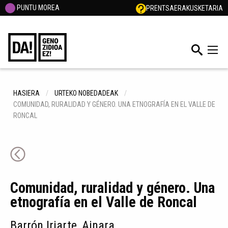
PUNTU MOREA
PRENTSA
ERAKUSKETARIA
HASIERA
URTEKO NOBEDADEAK
COMUNIDAD, RURALIDAD Y GÉNERO. UNA ETNOGRAFÍA EN EL VALLE DE
RONCAL
Comunidad, ruralidad y género. Una
etnografía en el Valle de Roncal
Barrón Iriarte, Ainara