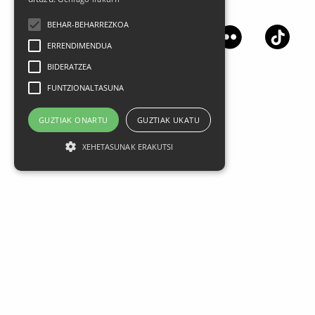
Jarrai gaitzazu sare sozialetan
BEHAR-BEHARREZKOA
ERRENDIMENDUA
BIDERATZEA
FUNTZIONALTASUNA
GUZTIAK ONARTU
GUZTIAK UKATU
XEHETASUNAK ERAKUTSI
Lege oharra
Datu Pertsonalak
Pribatasun politika
Kontratazio Baldintza Orokorrak