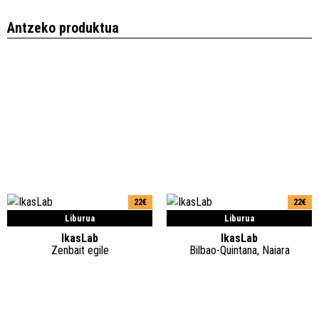
Antzeko produktua
22€
22€
Liburua
Liburua
IkasLab
IkasLab
Zenbait egile
Bilbao-Quintana, Naiara