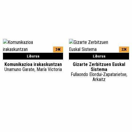
24€
22€
Liburua
Liburua
Komunikazioa irakaskuntzan
Gizarte Zerbitzuen Euskal
Unamuno Garate, María Victoria
Sistema
Fullaondo Elordui-Zapatarietxe,
Arkaitz