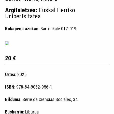
Argitaletxea:
Euskal Herriko
Unibertsitatea
Kokapena azokan:
Barrenkale 017-019
20 €
Urtea:
2025
ISBN:
978-84-9082-956-1
Bilduma:
Serie de Ciencias Sociales, 34
Euskarria:
Liburua