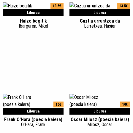
13.5€
13.5€
Liburua
Liburua
Haize begitik
Guztia urruntzea da
Ibarguren, Mikel
Larretxea, Hasier
10€
10€
Liburua
Liburua
Frank O'Hara (poesia kaiera)
Oscar Milosz (poesia kaiera)
O'Hara, Frank
Milosz, Oscar