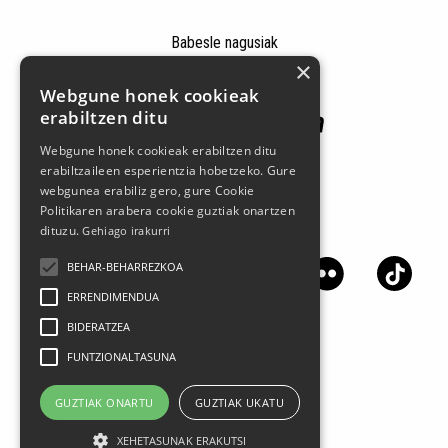
Babesle nagusiak
×
Webgune honek cookieak
erabiltzen ditu
Webgune honek cookieak erabiltzen ditu
erabiltzaileen esperientzia hobetzeko. Gure
webgunea erabiliz gero, gure Cookie
Politikaren arabera cookie guztiak onartzen
Jarrai gaitzazu sare sozialetan
dituzu.
Gehiago irakurri
BEHAR-BEHARREZKOA
ERRENDIMENDUA
BIDERATZEA
FUNTZIONALTASUNA
GUZTIAK ONARTU
GUZTIAK UKATU
XEHETASUNAK ERAKUTSI