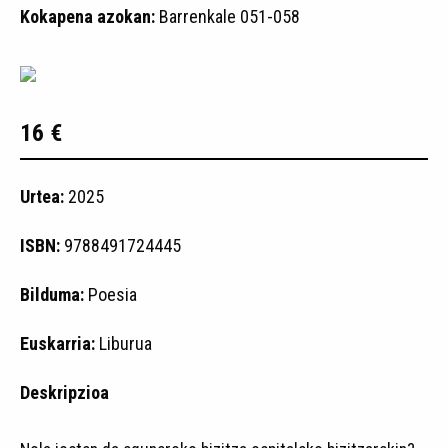
Kokapena azokan:
Barrenkale 051-058
16 €
Urtea:
2025
ISBN:
9788491724445
Bilduma:
Poesia
Euskarria:
Liburua
Deskripzioa