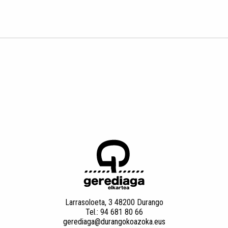
Larrasoloeta, 3 48200 Durango
Tel.: 94 681 80 66
gerediaga@durangokoazoka.eus