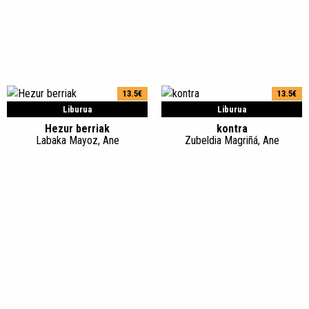
13.5€
13.5€
Liburua
Liburua
Hezur berriak
kontra
Labaka Mayoz, Ane
Zubeldia Magriñá, Ane