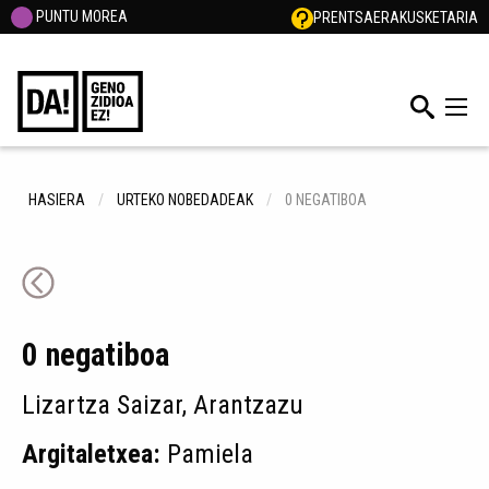
PUNTU MOREA
PRENTSA
ERAKUSKETARIA
HASIERA
URTEKO NOBEDADEAK
0 NEGATIBOA
0 negatiboa
Lizartza Saizar, Arantzazu
Argitaletxea:
Pamiela