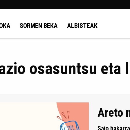
OKA
SORMEN BEKA
ALBISTEAK
azio osasuntsu eta l
Areto 
Saio bakarr