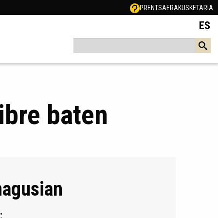
PRENTSA
ERAKUSKETARIA
ES
ibre baten
nagusian
a: