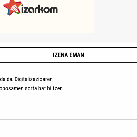
IZENA EMAN
da da. Digitalizazioaren
proposamen sorta bat biltzen