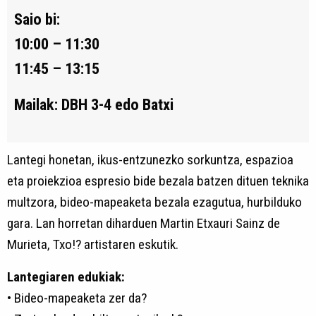
Saio bi:
10:00 – 11:30
11:45 – 13:15
Mailak: DBH 3-4 edo Batxi
Lantegi honetan, ikus-entzunezko sorkuntza, espazioa
eta proiekzioa espresio bide bezala batzen dituen teknika
multzora, bideo-mapeaketa bezala ezagutua, hurbilduko
gara. Lan horretan diharduen Martin Etxauri Sainz de
Murieta, Txo!? artistaren eskutik.
Lantegiaren edukiak:
• Bideo-mapeaketa zer da?