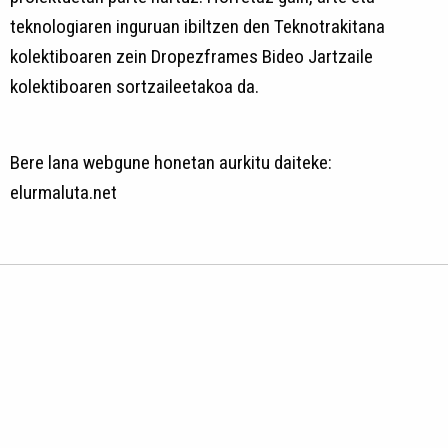
teknologiaren inguruan ibiltzen den Teknotrakitana
kolektiboaren zein Dropezframes Bideo Jartzaile
kolektiboaren sortzaileetakoa da.
Bere lana webgune honetan aurkitu daiteke:
elurmaluta.net