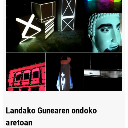
Landako Gunearen ondoko
aretoan