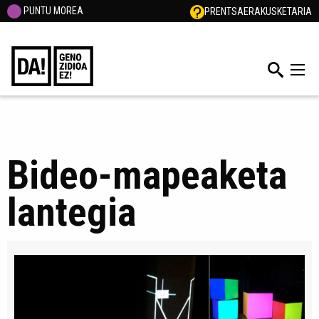
PUNTU MOREA
PRENTSA
ERAKUSKETARIA
Bideo-mapeaketa
lantegia