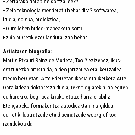
• Zertarako darabilte sortzaileek?
• Zein teknologia menderatu behar dira? softwarea,
irudia, soinua, proiekzioa,..
• Gure lehen bideo-mapeaketa sortu
Ez da aurretik ezer landuta izan behar.
Artistaren biografia:
Martin Etxauri Sainz de Murieta, Txo!? ezizenez, ikus-
entzunezko artista da, bideo jartzailea eta ikertzailea
medio berrietan. Arte Ederretan ikasia eta Ikerketa Arte
Garaikidean doktoretza duela, teknologiarekin lan egiten
du harekiko begirada kritiko eta zeiharra erabiliz.
Etengabeko formakuntza autodidaktan murgildua,
aurretik ilustratzaile eta diseinatzaile web/grafikoa
izandakoa da.