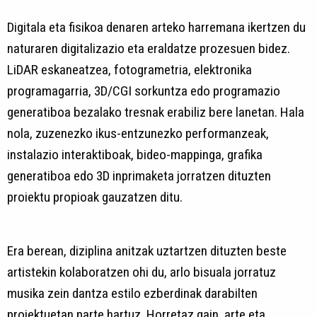
Digitala eta fisikoa denaren arteko harremana ikertzen du
naturaren digitalizazio eta eraldatze prozesuen bidez.
LiDAR eskaneatzea, fotogrametria, elektronika
programagarria, 3D/CGI sorkuntza edo programazio
generatiboa bezalako tresnak erabiliz bere lanetan. Hala
nola, zuzenezko ikus-entzunezko performanzeak,
instalazio interaktiboak, bideo-mappinga, grafika
generatiboa edo 3D inprimaketa jorratzen dituzten
proiektu propioak gauzatzen ditu.
Era berean, diziplina anitzak uztartzen dituzten beste
artistekin kolaboratzen ohi du, arlo bisuala jorratuz
musika zein dantza estilo ezberdinak darabilten
proiektuetan parte hartuz. Horretaz gain, arte eta