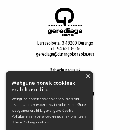
Larrasoloeta, 3 48200 Durango
Tel.: 94 681 80 66
gerediaga@durangokoazoka.eus
Babesle nagusiak
×
Webgune honek cookieak
erabiltzen ditu
Webgune honek cookieak erabiltzen ditu
erabiltzaileen esperientzia hobetzeko. Gure
webgunea erabiliz gero, gure Cookie
Politikaren arabera cookie guztiak onartzen
dituzu.
Gehiago irakurri
Jarrai gaitzazu sare sozialetan