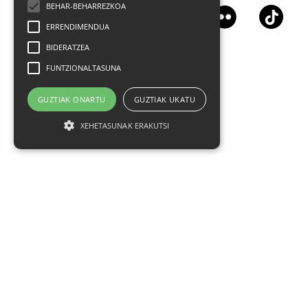
BEHAR-BEHARREZKOA
ERRENDIMENDUA
BIDERATZEA
FUNTZIONALTASUNA
GUZTIAK ONARTU
GUZTIAK UKATU
XEHETASUNAK ERAKUTSI
Lege oharra
Datu Pertsonalak
Pribatasun politika
Kontratazio Baldintza Orokorrak
Cookien Erabilera