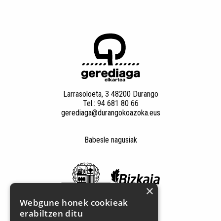
Larrasoloeta, 3 48200 Durango
Tel.: 94 681 80 66
gerediaga@durangokoazoka.eus
Babesle nagusiak
×
Webgune honek cookieak
erabiltzen ditu