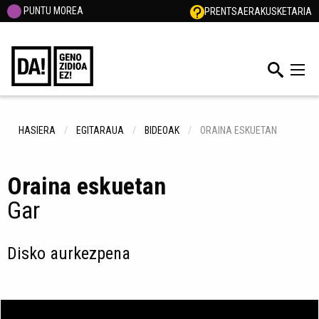
PUNTU MOREA
PRENTSA
ERAKUSKETARIA
HASIERA
EGITARAUA
BIDEOAK
ORAINA ESKUETAN
Oraina eskuetan
Gar
Disko aurkezpena