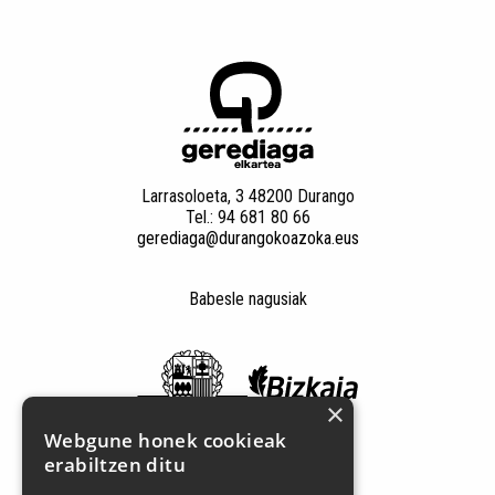
Larrasoloeta, 3 48200 Durango
Tel.: 94 681 80 66
gerediaga@durangokoazoka.eus
Babesle nagusiak
×
Webgune honek cookieak
erabiltzen ditu