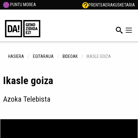
PUNTU MOREA
PRENTSA
ERAKUSKETARIA
HASIERA
EGITARAUA
BIDEOAK
IKASLE GOIZA
Ikasle goiza
Azoka Telebista