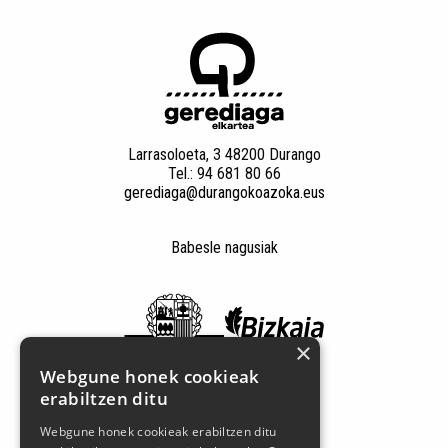
Larrasoloeta, 3 48200 Durango
Tel.: 94 681 80 66
gerediaga@durangokoazoka.eus
Babesle nagusiak
×
Webgune honek cookieak
erabiltzen ditu
Webgune honek cookieak erabiltzen ditu
Jarrai gaitzazu sare sozialetan