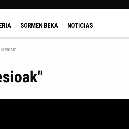
ERIA
SORMEN BEKA
NOTICIAS
O SESIOAK"
esioak"