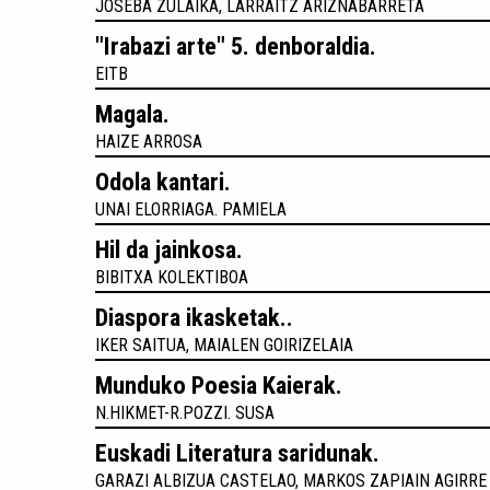
JOSEBA ZULAIKA, LARRAITZ ARIZNABARRETA
"Irabazi arte" 5. denboraldia.
EITB
Magala.
HAIZE ARROSA
Odola kantari.
UNAI ELORRIAGA. PAMIELA
Hil da jainkosa.
BIBITXA KOLEKTIBOA
Diaspora ikasketak..
IKER SAITUA, MAIALEN GOIRIZELAIA
Munduko Poesia Kaierak.
N.HIKMET-R.POZZI. SUSA
Euskadi Literatura saridunak.
GARAZI ALBIZUA CASTELAO, MARKOS ZAPIAIN AGIRRE