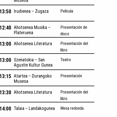
Museoa
 13:50
Irudienea – Zugaza
Película
 12:40
Ahotsenea Musika –
Presentación de
Plateruena
disco
 13:00
Ahotsenea Literatura
Presentación del
libro
 13:00
Szenatokia – San
Teatro
Agustin Kultur Gunea
 13:15
Atartea – Durangoko
Presentación
Museoa
 13:30
Ahotsenea Literatura
Presentación del
libro
 14:00
Talaia – Landakogunea
Mesa redonda