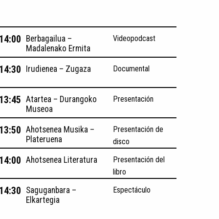
 14:00
Berbagailua –
Videopodcast
Madalenako Ermita
 14:30
Irudienea – Zugaza
Documental
 13:45
Atartea – Durangoko
Presentación
Museoa
 13:50
Ahotsenea Musika –
Presentación de
Plateruena
disco
 14:00
Ahotsenea Literatura
Presentación del
libro
 14:30
Saguganbara –
Espectáculo
Elkartegia