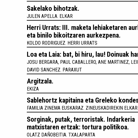
Sakelako bihotzak.
JULEN APELLA. ELKAR
Herri Urrats: III. maketa lehiaketaren a
eta binilo bikoitzaren aurkezpena.
KOLDO RODRIGUEZ. HERRI URRATS
Loa eta Laia: bat, bi hiru, lau! Doinuak h
JOSU BERGARA, PAUL CABALLERO, ANE MARTINEZ, LEIR
DAVID SANCHEZ. PARAXUT
Argitzala.
EKIZA
Sablehortz kapitaina eta Greleko konde
FAMILIA ZINEMA EUSKARAZ. ZINEUSKADIREKIN ELKA
Sorginak, putak, terroristak. Indarkeria
matxistaren ertzak: tortura politikoa.
OLATZ DAÑOBEITIA. TXALAPARTA