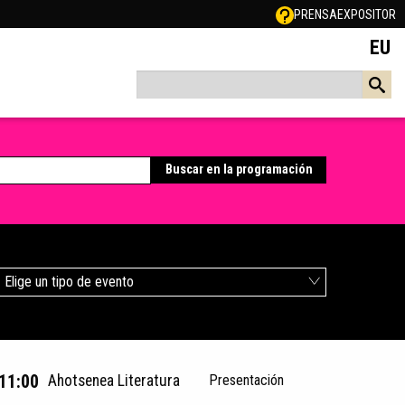
PRENSA
EXPOSITOR
EU
Elige un tipo de evento
 11:00
Ahotsenea Literatura
Presentación