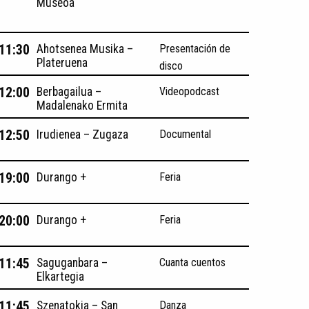
Museoa
 11:30
Ahotsenea Musika –
Presentación de
Plateruena
disco
 12:00
Berbagailua –
Videopodcast
Madalenako Ermita
 12:50
Irudienea – Zugaza
Documental
 19:00
Durango +
Feria
 20:00
Durango +
Feria
 11:45
Saguganbara –
Cuanta cuentos
Elkartegia
 11:45
Szenatokia – San
Danza