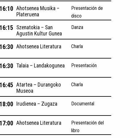
 16:10
Ahotsenea Musika –
Presentación de
Plateruena
disco
 16:15
Szenatokia – San
Danza
Agustin Kultur Gunea
 16:30
Ahotsenea Literatura
Charla
 16:30
Talaia – Landakogunea
Presentación
 16:45
Atartea – Durangoko
Charla
Museoa
 18:00
Irudienea – Zugaza
Documental
 17:00
Ahotsenea Literatura
Presentación del
libro