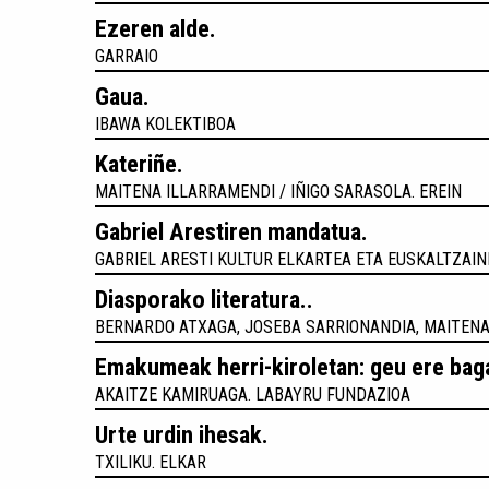
Ezeren alde.
GARRAIO
Gaua.
IBAWA KOLEKTIBOA
Kateriñe.
MAITENA ILLARRAMENDI / IÑIGO SARASOLA. EREIN
Gabriel Arestiren mandatua.
GABRIEL ARESTI KULTUR ELKARTEA ETA EUSKALTZAIN
Diasporako literatura..
BERNARDO ATXAGA, JOSEBA SARRIONANDIA, MAITENA
Emakumeak herri-kiroletan: geu ere baga
AKAITZE KAMIRUAGA. LABAYRU FUNDAZIOA
Urte urdin ihesak.
TXILIKU. ELKAR