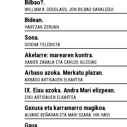
Bilbao?.
WILLIAM A. DOUGLASS, JON BILBAO SARALEGUI
Bidean.
HARTZAK ZERUAN
Sona.
GOIENA TELEBISTA
Akelarre: marearen kontra.
XABIER ZABALA ETA CARLOS IGLESIAS
Arbaso azoka. Merkatu plazan.
ARBASO ARTISAUEN ELKARTEA
IX. Eixu azoka. Andra Mari elizpean.
EIXU ARTISAUEN ELKARTEA
Gaxuxa eta karramarro magikoa.
ALVARO BEÑARAN ETA MARI SEARA. HIK HASI
Gaua.