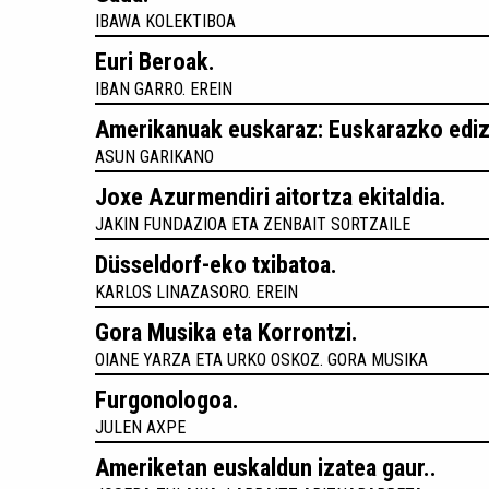
IBAWA KOLEKTIBOA
Euri Beroak.
IBAN GARRO. EREIN
Amerikanuak euskaraz: Euskarazko ediz
ASUN GARIKANO
Joxe Azurmendiri aitortza ekitaldia.
JAKIN FUNDAZIOA ETA ZENBAIT SORTZAILE
Düsseldorf-eko txibatoa.
KARLOS LINAZASORO. EREIN
Gora Musika eta Korrontzi.
OIANE YARZA ETA URKO OSKOZ. GORA MUSIKA
Furgonologoa.
JULEN AXPE
Ameriketan euskaldun izatea gaur..