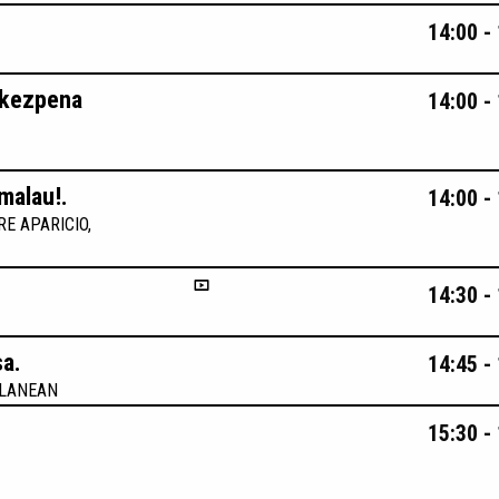
14:00 -
urkezpena
14:00 -
amalau!.
14:00 -
E APARICIO,
14:30 -
sa.
14:45 -
RLANEAN
15:30 -