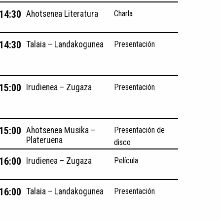
 14:30
Ahotsenea Literatura
Charla
 14:30
Talaia – Landakogunea
Presentación
 15:00
Irudienea – Zugaza
Presentación
 15:00
Ahotsenea Musika –
Presentación de
Plateruena
disco
 16:00
Irudienea – Zugaza
Película
 16:00
Talaia – Landakogunea
Presentación