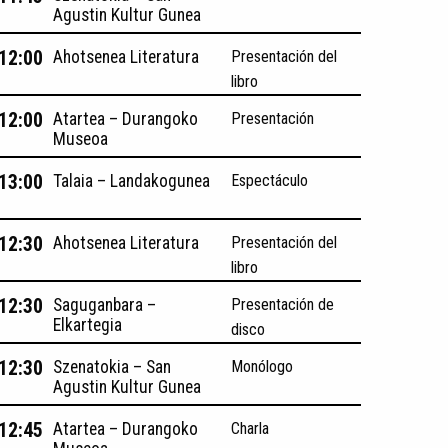
Agustin Kultur Gunea
 12:00
Ahotsenea Literatura
Presentación del
libro
 12:00
Atartea – Durangoko
Presentación
Museoa
 13:00
Talaia – Landakogunea
Espectáculo
 12:30
Ahotsenea Literatura
Presentación del
libro
 12:30
Saguganbara –
Presentación de
Elkartegia
disco
 12:30
Szenatokia – San
Monólogo
Agustin Kultur Gunea
 12:45
Atartea – Durangoko
Charla