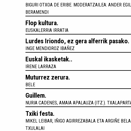
BIGURI OTXOA DE ERIBE. MODERATZAILEA: ANDER EGI
BERAMENDI
Flop kultura.
EUSKALERRIA IRRATIA
Lurdes Iriondo, ez gera alferrik pasako.
INGE MENDIOROZ IBAÑEZ
Euskal ikasketak..
IRENE LARRAZA
Muturrez zerura.
BELE
Guillem.
NURIA CADENES, AMAIA APALAUZA (ITZ.). TXALAPART
Txiki festa.
MIKEL LEIBAR, IÑIGO AGIRREZABALA ETA ARGIÑE BEL
TXULALAI