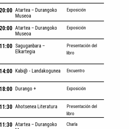
 20:00
Atartea – Durangoko
Exposición
Museoa
 20:00
Atartea – Durangoko
Exposición
Museoa
 11:00
Saguganbara –
Presentación del
Elkartegia
libro
 14:00
Kabi@ - Landakogunea
Encuentro
 18:00
Durango +
Exposición
 11:30
Ahotsenea Literatura
Presentación del
libro
 11:30
Atartea – Durangoko
Charla