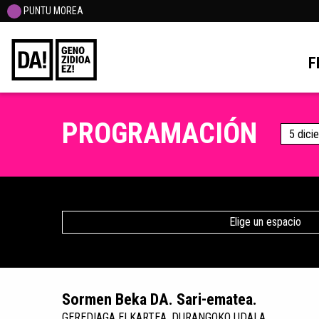
PUNTU MOREA
F
PROGRAMACIÓN
5 dici
Elige un espacio
Sormen Beka DA. Sari-ematea.
GEREDIAGA ELKARTEA. DURANGOKO UDALA.