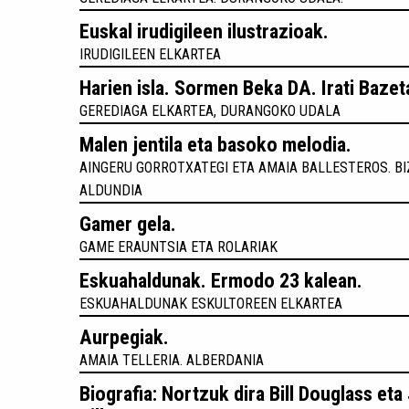
Euskal irudigileen ilustrazioak.
IRUDIGILEEN ELKARTEA
Harien isla. Sormen Beka DA. Irati Bazet
GEREDIAGA ELKARTEA, DURANGOKO UDALA
Malen jentila eta basoko melodia.
AINGERU GORROTXATEGI ETA AMAIA BALLESTEROS. BI
ALDUNDIA
Gamer gela.
GAME ERAUNTSIA ETA ROLARIAK
Eskuahaldunak. Ermodo 23 kalean.
ESKUAHALDUNAK ESKULTOREEN ELKARTEA
Aurpegiak.
AMAIA TELLERIA. ALBERDANIA
Biografia: Nortzuk dira Bill Douglass eta