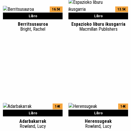
16.5€
13.5€
Libro
Libro
Berritsusauroa
Espazioko liburu ikusgarria
Bright, Rachel
Macmillan Publishers
14€
14€
Libro
Libro
Adarbakarrak
Herensugeak
Rowland, Lucy
Rowland, Lucy