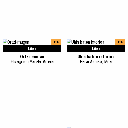
15€
15€
Libro
Libro
Ortzi-mugan
Uhin baten istorioa
Elizagoien Varela, Amaia
Garai Alonso, Muxi