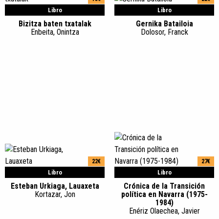
Libro
Libro
Bizitza baten txatalak
Gernika Batailoia
Enbeita, Onintza
Dolosor, Franck
22€
27€
Libro
Libro
Esteban Urkiaga, Lauaxeta
Crónica de la Transición
Kortazar, Jon
política en Navarra (1975-
1984)
Enériz Olaechea, Javier