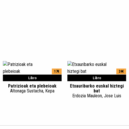
17€
24€
Libro
Libro
Patrizioak eta plebeioak
Etxauribarko euskal hiztegi
Altonaga Sustacha, Kepa
bat
Erdozia Mauleon, Jose Luis