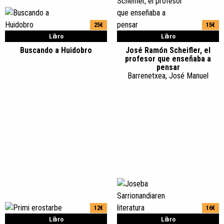
25€
15€
Libro
Libro
Buscando a Huidobro
José Ramón Scheifler, el
profesor que enseñaba a
pensar
Barrenetxea, José Manuel
12€
16€
Libro
Libro