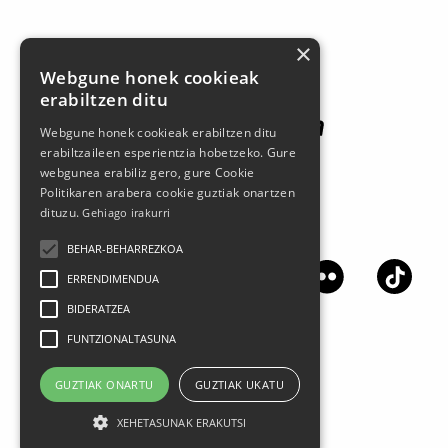
Patrocinadores
×
Webgune honek cookieak
erabiltzen ditu
Webgune honek cookieak erabiltzen ditu
erabiltzaileen esperientzia hobetzeko. Gure
webgunea erabiliz gero, gure Cookie
Politikaren arabera cookie guztiak onartzen
dituzu.
Gehiago irakurri
Síguenos en las redes sociales
BEHAR-BEHARREZKOA
ERRENDIMENDUA
BIDERATZEA
FUNTZIONALTASUNA
GUZTIAK ONARTU
GUZTIAK UKATU
XEHETASUNAK ERAKUTSI