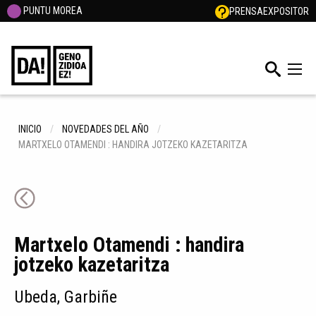
PUNTU MOREA
PRENSA
EXPOSITOR
INICIO
NOVEDADES DEL AÑO
MARTXELO OTAMENDI : HANDIRA JOTZEKO KAZETARITZA
Martxelo Otamendi : handira
jotzeko kazetaritza
Ubeda, Garbiñe