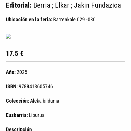
Editorial:
Berria ; Elkar ; Jakin Fundazioa
Ubicación en la feria:
Barrenkale 029 -030
17.5 €
Año:
2025
ISBN:
9788413605746
Colección:
Aleka bilduma
Euskarria:
Liburua
Descripción