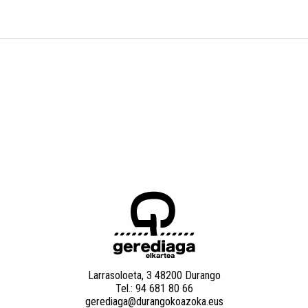
Larrasoloeta, 3 48200 Durango
Tel.: 94 681 80 66
gerediaga@durangokoazoka.eus