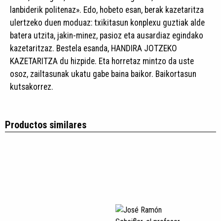
lanbiderik politenaz». Edo, hobeto esan, berak kazetaritza
ulertzeko duen moduaz: txikitasun konplexu guztiak alde
batera utzita, jakin-minez, pasioz eta ausardiaz egindako
kazetaritzaz. Bestela esanda, HANDIRA JOTZEKO
KAZETARITZA du hizpide. Eta horretaz mintzo da uste
osoz, zailtasunak ukatu gabe baina baikor. Baikortasun
kutsakorrez.
Productos similares