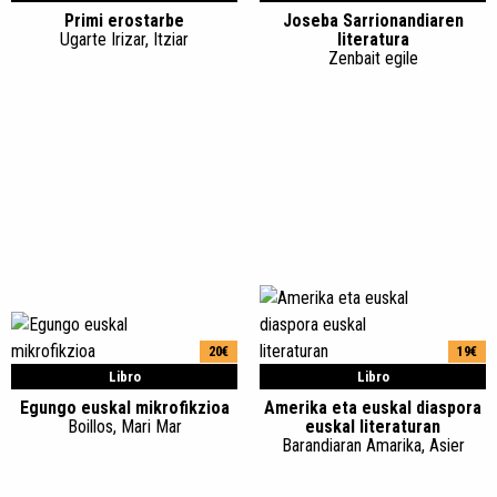
Primi erostarbe
Joseba Sarrionandiaren
Ugarte Irizar, Itziar
literatura
Zenbait egile
20€
19€
Libro
Libro
Egungo euskal mikrofikzioa
Amerika eta euskal diaspora
Boillos, Mari Mar
euskal literaturan
Barandiaran Amarika, Asier