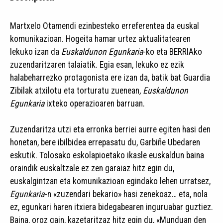
Martxelo Otamendi ezinbesteko erreferentea da euskal
komunikazioan. Hogeita hamar urtez aktualitatearen
lekuko izan da
Euskaldunon Egunkaria
-ko eta BERRIAko
zuzendaritzaren talaiatik. Egia esan, lekuko ez ezik
halabeharrezko protagonista ere izan da, batik bat Guardia
Zibilak atxilotu eta torturatu zuenean
, Euskaldunon
Egunkaria
ixteko operazioaren barruan.
Zuzendaritza utzi eta erronka berriei aurre egiten hasi den
honetan, bere ibilbidea errepasatu du, Garbiñe Ubedaren
eskutik. Tolosako eskolapioetako ikasle euskaldun baina
oraindik euskaltzale ez zen garaiaz hitz egin du,
euskalgintzan eta komunikazioan egindako lehen urratsez,
Egunkaria
-n «zuzendari bekario» hasi zenekoaz… eta, nola
ez, egunkari haren itxiera bidegabearen inguruabar guztiez.
Baina, oroz gain, kazetaritzaz hitz egin du, «Munduan den