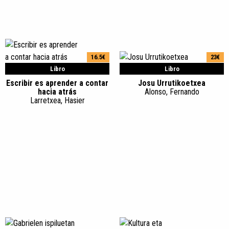
16.5€
23€
Libro
Libro
Escribir es aprender a contar
Josu Urrutikoetxea
hacia atrás
Alonso, Fernando
Larretxea, Hasier