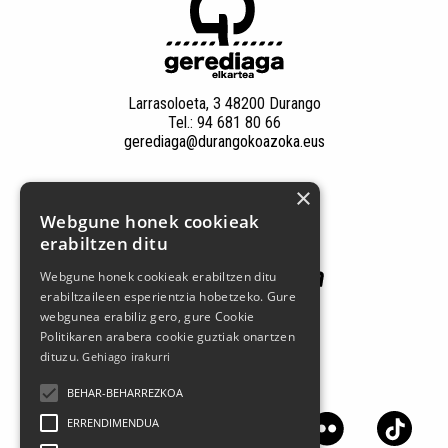
Larrasoloeta, 3 48200 Durango
Tel.: 94 681 80 66
gerediaga@durangokoazoka.eus
×
Patrocinadores
Webgune honek cookieak
erabiltzen ditu
Webgune honek cookieak erabiltzen ditu
erabiltzaileen esperientzia hobetzeko. Gure
webgunea erabiliz gero, gure Cookie
Politikaren arabera cookie guztiak onartzen
dituzu.
Gehiago irakurri
Síguenos en las redes sociales
BEHAR-BEHARREZKOA
ERRENDIMENDUA