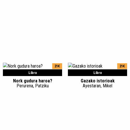
21€
21€
Libro
Libro
Nork gudura haroa?
Gazako istorioak
Perurena, Patziku
Ayestaran, Mikel