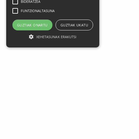
BIDERATZEA
FUNTZIONALTASUNA
GUZTIAK ONARTU
GUZTIAK UKATU
XEHETASUNAK ERAKUTSI
Aviso legal
Datos Personales
Política de privacidad
Condiciones generales de contratación
Política de cookies
FAQ