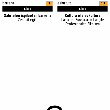
5€
15€
Libro
Libro
Gabrielen ispiluetan barrena
Kultura eta ezkultura
Zenbait egile
Lanartea Euskararen Langile
Profesionalen Elkartea