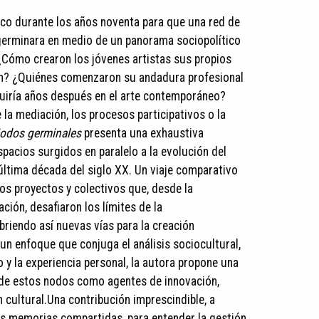
co durante los años noventa para que una red de
erminara en medio de un panorama sociopolítico
Cómo crearon los jóvenes artistas sus propios
ión? ¿Quiénes comenzaron su andadura profesional
luiría años después en el arte contemporáneo?
 la mediación, los procesos participativos o la
odos germinales
presenta una exhaustiva
pacios surgidos en paralelo a la evolución del
 última década del siglo XX. Un viaje comparativo
los proyectos y colectivos que, desde la
ción, desafiaron los límites de la
abriendo así nuevas vías para la creación
n enfoque que conjuga el análisis sociocultural,
 y la experiencia personal, la autora propone una
 de estos nodos como agentes de innovación,
 cultural.Una contribución imprescindible, a
us memorias compartidas, para entender la gestión