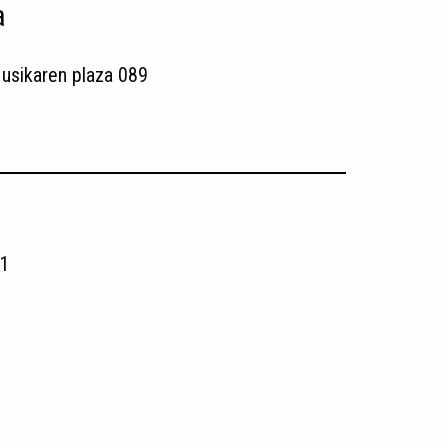
a
usikaren plaza 089
1