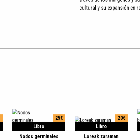
cultural y su expansión en r
€
25€
20€
Libro
Libro
Nodos germinales
Loreak zaraman