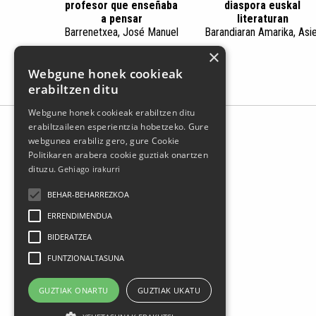
profesor que enseñaba
diaspora euskal
a pensar
literaturan
Barrenetxea, José Manuel
Barandiaran Amarika, Asi
×
Webgune honek cookieak
erabiltzen ditu
Webgune honek cookieak erabiltzen ditu
erabiltzaileen esperientzia hobetzeko. Gure
webgunea erabiliz gero, gure Cookie
Politikaren arabera cookie guztiak onartzen
dituzu.
Gehiago irakurri
BEHAR-BEHARREZKOA
ERRENDIMENDUA
BIDERATZEA
FUNTZIONALTASUNA
Larrasoloeta, 3 48200 Durango
Tel.: 94 681 80 66
GUZTIAK ONARTU
GUZTIAK UKATU
gerediaga@durangokoazoka.eus