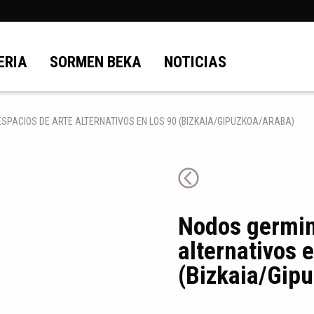
ERIA
SORMEN BEKA
NOTICIAS
ESPACIOS DE ARTE ALTERNATIVOS EN LOS 90 (BIZKAIA/GIPUZKOA/ARABA)
Nodos germina
alternativos 
(Bizkaia/Gip