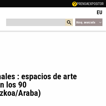
PRENSA
EXPOSITOR
EU
Búsq. avanzada
les : espacios de arte
en los 90
uzkoa/Araba)