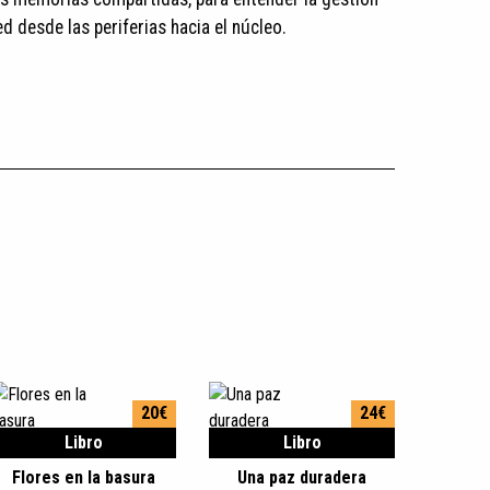
ed desde las periferias hacia el núcleo.
20€
24€
Libro
Libro
Flores en la basura
Una paz duradera