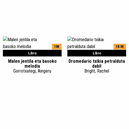
10€
18.5€
Libro
Libro
Malen jentila eta basoko
Dromedario txikia petralduta
melodia
dabil
Gorrotxategi, Aingeru
Bright, Rachel