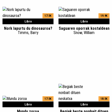
17.5€
19.9€
Libro
Libro
Nork lapurtu du dinosauroa?
Saguaren oporrak kostaldean
Timms, Barry
Snow, William
17.5€
18.5€
Libro
Libro
Mundu zoroa
Begiak beste nonbait dituen