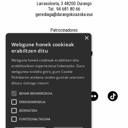
Larrasoloeta, 3 48200 Durango
Tel.: 94 681 80 66
gerediaga@durangokoazoka.eus
Patrocinadores
×
Webgune honek cookieak
erabiltzen ditu
Webgune honek cookieak erabiltzen ditu
erabiltzaileen esperientzia hobetzeko. Gure
webgunea erabiliz gero, gure Cookie
Politikaren arabera cookie guztiak onartzen
dituzu.
Gehiago irakurri
Síguenos en las redes sociales
BEHAR-BEHARREZKOA
ERRENDIMENDUA
BIDERATZEA
FUNTZIONALTASUNA