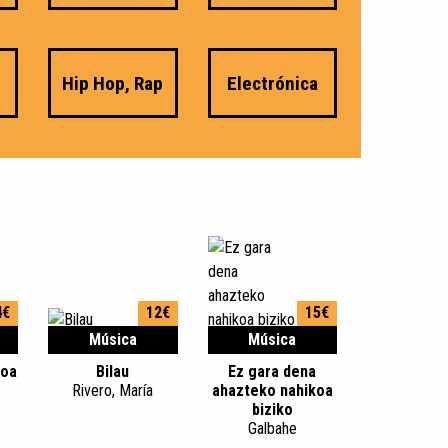
Hip Hop, Rap
Electrónica
4€
12€
15€
Música
Música
roa
Bilau
Ez gara dena
Rivero, María
ahazteko nahikoa
biziko
Galbahe