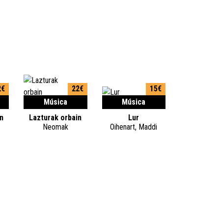
2€
22€
15€
Música
Música
n
Lazturak orbain
Lur
Neomak
Oihenart, Maddi