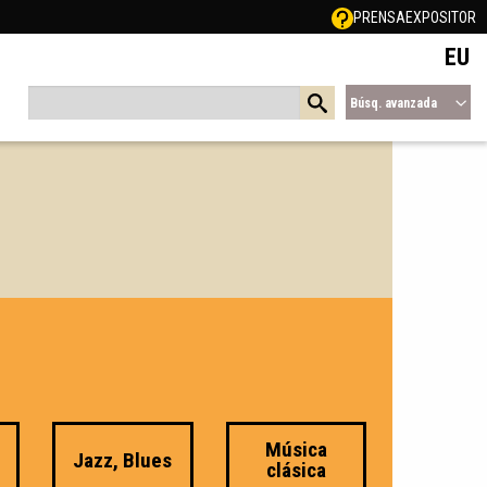
PRENSA
EXPOSITOR
EU
Búsq. avanzada
Música
e
Jazz, Blues
clásica