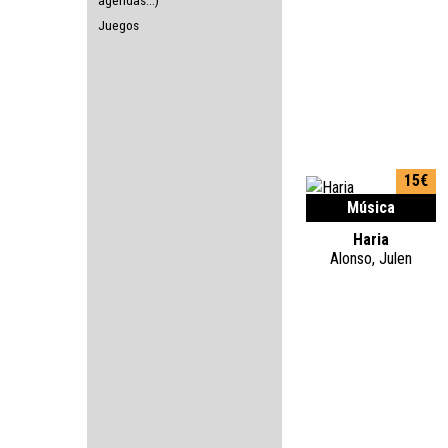
agendas...)
Juegos
15€
Música
Haria
Alonso, Julen