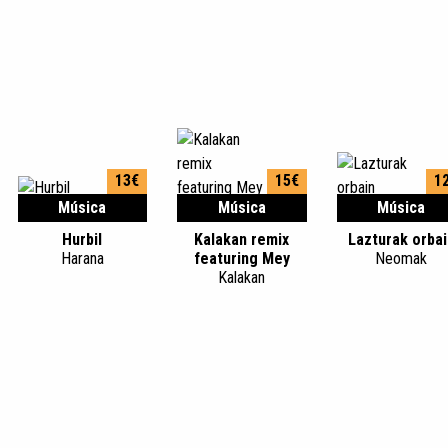
13€
15€
1
Música
Música
Música
Hurbil
Kalakan remix
Lazturak orbai
Harana
featuring Mey
Neomak
Kalakan