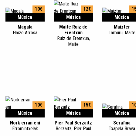
10€
12€
1
Música
Música
Música
Magala
Maite Ruiz de
Maizter
Haize Arrosa
Erentxun
Larburu, Maite
Ruiz de Erentxun,
Maite
10€
15€
1
Música
Música
Música
Nork erran eni
Pier Paul Berzaitz
Serafina
Erromintxelak
Berzaitz, Pier Paul
Txapela Brava