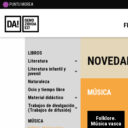
PUNTU MOREA
F
LIBROS
NOVEDA
Literatura
Literatura infantil y
juvenil
Naturaleza
Ocio y tiempo libre
MÚSICA
Material didáctico
Trabajos de divulgación
(Trabajos de difusión)
Folklore.
MÚSICA
Música vasca
Folklore. Música vasca