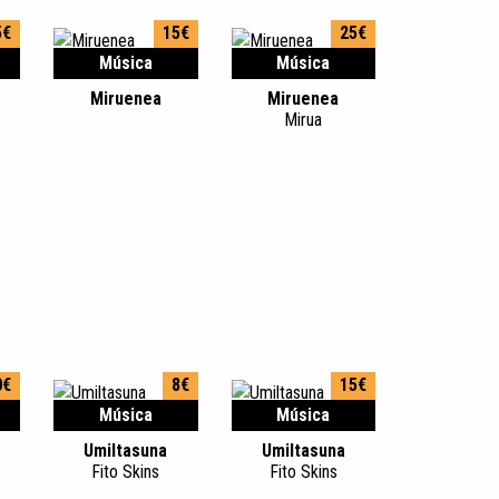
5€
15€
25€
Música
Música
Miruenea
Miruenea
Mirua
0€
8€
15€
Música
Música
Umiltasuna
Umiltasuna
Fito Skins
Fito Skins