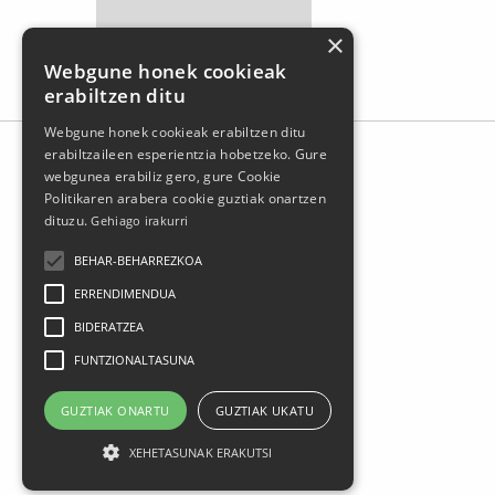
×
Webgune honek cookieak
erabiltzen ditu
Webgune honek cookieak erabiltzen ditu
erabiltzaileen esperientzia hobetzeko. Gure
webgunea erabiliz gero, gure Cookie
Politikaren arabera cookie guztiak onartzen
dituzu.
Gehiago irakurri
BEHAR-BEHARREZKOA
ERRENDIMENDUA
BIDERATZEA
FUNTZIONALTASUNA
Larrasoloeta, 3 48200 Durango
Tel.: 94 681 80 66
GUZTIAK ONARTU
GUZTIAK UKATU
gerediaga@durangokoazoka.eus
XEHETASUNAK ERAKUTSI