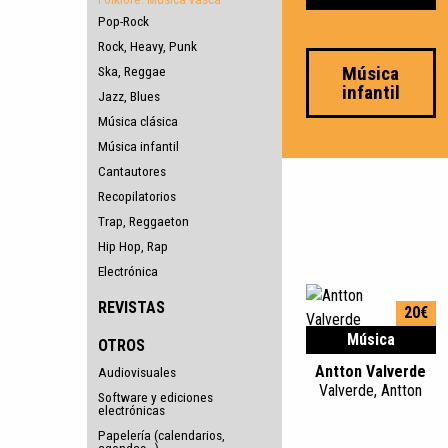
Pop-Rock
Rock, Heavy, Punk
Música
Ska, Reggae
infantil
Jazz, Blues
Música clásica
Música infantil
Cantautores
Recopilatorios
Trap, Reggaeton
Hip Hop, Rap
Electrónica
REVISTAS
20€
Música
OTROS
Antton Valverde
Audiovisuales
Valverde, Antton
Software y ediciones
electrónicas
Papelería (calendarios,