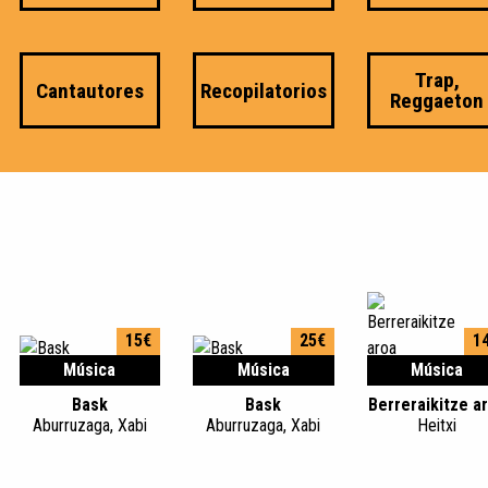
Trap,
Cantautores
Recopilatorios
Reggaeton
15€
25€
1
Música
Música
Música
Bask
Bask
Berreraikitze a
Aburruzaga, Xabi
Aburruzaga, Xabi
Heitxi