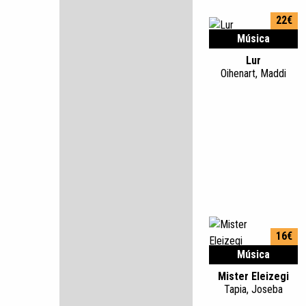
22€
Música
Lur
Oihenart, Maddi
16€
Música
Mister Eleizegi
Tapia, Joseba